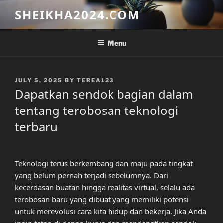
Skip
SHEIKHA2024.COM
to
content
Menu
POSTED
JULY 5, 2025
BY
TEREA123
ON
Dapatkan sendok bagian dalam
tentang terobosan teknologi
terbaru
Teknologi terus berkembang dan maju pada tingkat
yang belum pernah terjadi sebelumnya. Dari
kecerdasan buatan hingga realitas virtual, selalu ada
terobosan baru yang dibuat yang memiliki potensi
untuk merevolusi cara kita hidup dan bekerja. Jika Anda