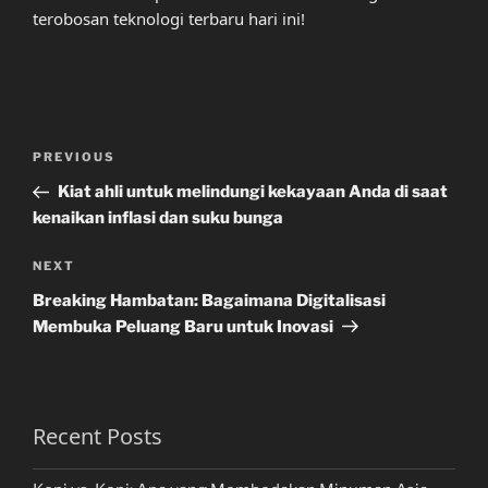
terobosan teknologi terbaru hari ini!
Post
Previous
PREVIOUS
navigation
Post
Kiat ahli untuk melindungi kekayaan Anda di saat
kenaikan inflasi dan suku bunga
Next
NEXT
Post
Breaking Hambatan: Bagaimana Digitalisasi
Membuka Peluang Baru untuk Inovasi
Recent Posts