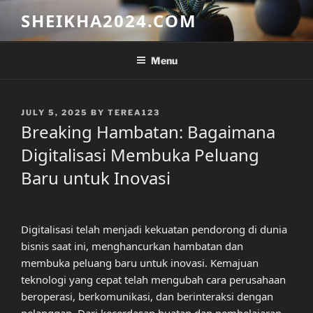
Skip
SHEIKHA2024.COM
to
content
Menu
POSTED
JULY 5, 2025
BY
TEREA123
ON
Breaking Hambatan: Bagaimana
Digitalisasi Membuka Peluang
Baru untuk Inovasi
Digitalisasi telah menjadi kekuatan pendorong di dunia
bisnis saat ini, menghancurkan hambatan dan
membuka peluang baru untuk inovasi. Kemajuan
teknologi yang cepat telah mengubah cara perusahaan
beroperasi, berkomunikasi, dan berinteraksi dengan