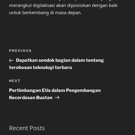
merangkul digitalisasi akan diposisikan dengan baik
untuk berkembang di masa depan.
Post
Previous
PREVIOUS
navigation
Post
Dapatkan sendok bagian dalam tentang
terobosan teknologi terbaru
Next
NEXT
Post
Pertimbangan Etis dalam Pengembangan
Kecerdasan Buatan
Recent Posts