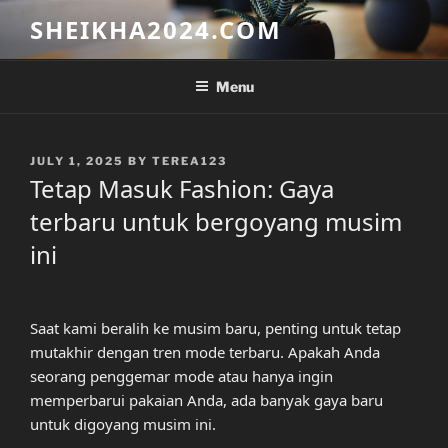
Skip
SHEIKHA2024.COM
to
content
Menu
POSTED
JULY 1, 2025
BY
TEREA123
ON
Tetap Masuk Fashion: Gaya
terbaru untuk bergoyang musim
ini
Saat kami beralih ke musim baru, penting untuk tetap
mutakhir dengan tren mode terbaru. Apakah Anda
seorang penggemar mode atau hanya ingin
memperbarui pakaian Anda, ada banyak gaya baru
untuk digoyang musim ini.