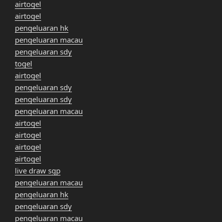
airtogel
airtogel
pengeluaran hk
pengeluaran macau
pengeluaran sdy
togel
airtogel
pengeluaran sdy
pengeluaran sdy
pengeluaran macau
airtogel
airtogel
airtogel
airtogel
live draw sgp
pengeluaran macau
pengeluaran hk
pengeluaran sdy
pengeluaran macau