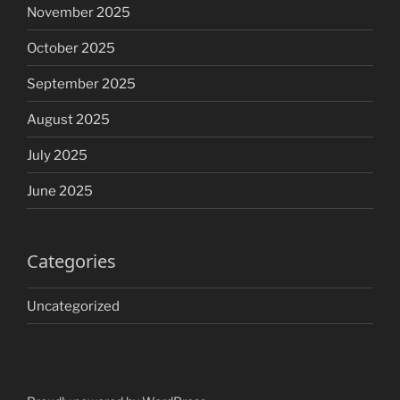
November 2025
October 2025
September 2025
August 2025
July 2025
June 2025
Categories
Uncategorized