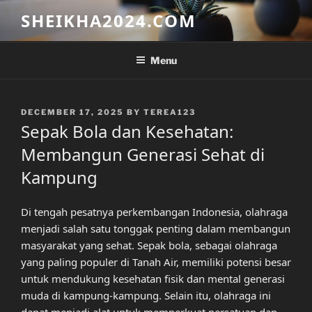
Skip
SHEIKHA2024.COM
to
content
Menu
POSTED
DECEMBER 17, 2025
BY
TEREA123
ON
Sepak Bola dan Kesehatan:
Membangun Generasi Sehat di
Kampung
Di tengah pesatnya perkembangan Indonesia, olahraga
menjadi salah satu tonggak penting dalam membangun
masyarakat yang sehat. Sepak bola, sebagai olahraga
yang paling populer di Tanah Air, memiliki potensi besar
untuk mendukung kesehatan fisik dan mental generasi
muda di kampung-kampung. Selain itu, olahraga ini