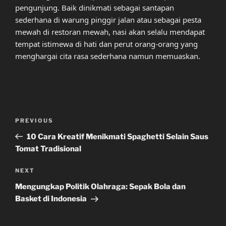
pengunjung. Baik dinikmati sebagai santapan
sederhana di warung pinggir jalan atau sebagai pesta
mewah di restoran mewah, nasi akan selalu mendapat
tempat istimewa di hati dan perut orang-orang yang
menghargai cita rasa sederhana namun memuaskan.
Post
Previous
PREVIOUS
navigation
Post
10 Cara Kreatif Menikmati Spaghetti Selain Saus
Tomat Tradisional
Next
NEXT
Post
Mengungkap Politik Olahraga: Sepak Bola dan
Basket di Indonesia