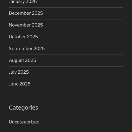
January 2026
December 2025
November 2025
October 2025
September 2025
August 2025
July 2025
June 2025
Categories
Uncategorized