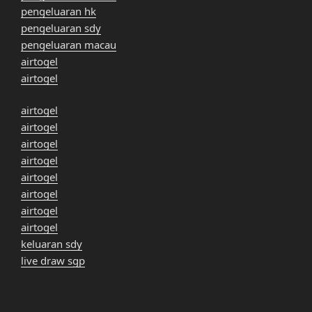
pengeluaran hk
pengeluaran sdy
pengeluaran macau
airtogel
airtogel
airtogel
airtogel
airtogel
airtogel
airtogel
airtogel
airtogel
airtogel
keluaran sdy
live draw sgp