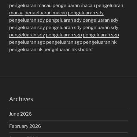
pengeluaran macau
pengeluaran macau
pengeluaran
macau
pengeluaran macau
pengeluaran sdy
pengeluaran sdy
pengeluaran sdy
pengeluaran sdy
pengeluaran sdy
pengeluaran sdy
pengeluaran sdy
pengeluaran sdy
pengeluaran sgp
pengeluaran sgp
pengeluaran sgp
pengeluaran sgp
pengeluaran hk
pengeluaran hk
pengeluaran hk
sbobet
Archives
June 2026
February 2026