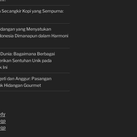
 Secangkir Kopi yang Sempurna:
Hidangan yang Menyatukan
donesia Dimanapun dalam Harmoni
h Dunia: Bagaimana Berbagai
ikan Sentuhan Unik pada
 Ini
eti dan Anggur: Pasangan
k Hidangan Gourmet
sdy
sgp
sgp