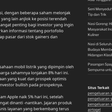
Seni Menyeduh
asi, dengan beberapa saham melonjak
Tip dan Trik
yang lain anjlok ke posisi terendah
Nasi Goreng: 
angat penting bagi investor yang ingin
Masyarakat In
an informasi tentang portofolio
Kuliner
kap pasar dari stok gainers dan
Nasi di Seluru
Budaya Member
Hidangan Klasik
Pasangan Spag
rusahaan mobil listrik yang dipimpin oleh
Sempurna untu
harga sahamnya lonjakan 8% hari ini.
an yang kuat dan prospek optimis
vestor bullish pada prospeknya.
Situs Terkait
pengeluaran 
ham Apple naik 5% hari ini, setelah
pengeluaran 
gat dinanti -nantikan. Jajaran produk
pengeluaran 
isnis layanan yang berkembang terus
airtogel