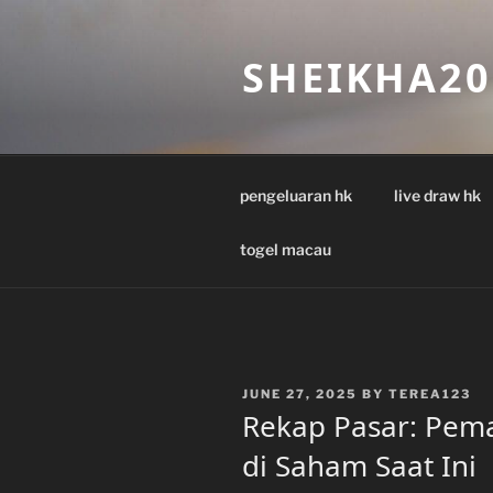
Skip
to
SHEIKHA20
content
pengeluaran hk
live draw hk
togel macau
POSTED
JUNE 27, 2025
BY
TEREA123
ON
Rekap Pasar: Pem
di Saham Saat Ini