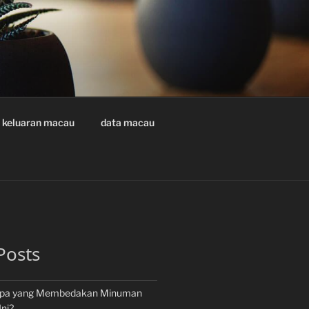
keluaran macau
data macau
Posts
: Apa yang Membedakan Minuman
Ini?