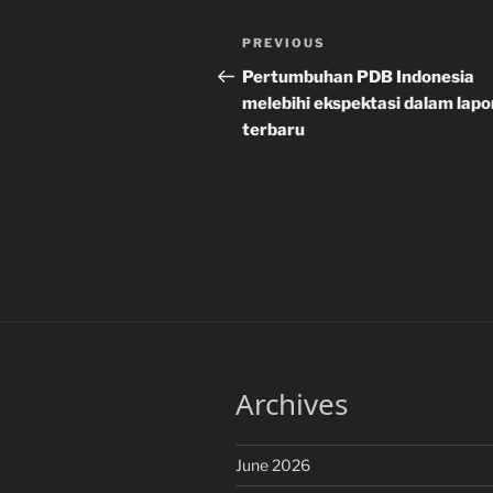
Post
Previous
PREVIOUS
navigation
Post
Pertumbuhan PDB Indonesia
melebihi ekspektasi dalam lap
terbaru
Archives
June 2026