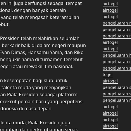
en ini juga berfungsi sebagai tempat
airtogel
sional, dengan banyak pemain
airtogel
airtogel
t yang telah mengasah keterampilan
pengeluaran 
ebut.
pengeluaran 
pengeluaran 
 Presiden telah melahirkan sejumlah
airtogel
 berkarir baik di dalam negeri maupun
airtogel
i Evan Dimas, Hansamu Yama, dan Riko
pengeluaran 
mengukir nama di turnamen tersebut
pengeluaran 
egeri atau mewakili tim nasional.
pengeluaran 
togel
n kesempatan bagi klub untuk
airtogel
-talenta muda yang menjanjikan.
pengeluaran 
pengeluaran 
n Piala Presiden sebagai platform
pengeluaran 
merekrut pemain baru yang berpotensi
airtogel
ndonesia di masa depan.
airtogel
airtogel
lenta muda, Piala Presiden juga
airtogel
tumbuhan dan perkembangan sepak