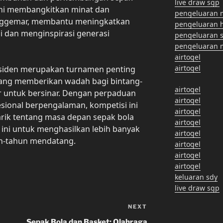
live draw sgp
 ini membangkitkan minat dan
pengeluaran 
nggemar, membantu meningkatkan
pengeluaran 
ini dan menginspirasi generasi
pengeluaran 
pengeluaran 
airtogel
airtogel
residen merupakan turnamen penting
yang memberikan wadah bagi bintang-
airtogel
r untuk bersinar. Dengan perpaduan
airtogel
esional berpengalaman, kompetisi ini
airtogel
k tentang masa depan sepak bola
airtogel
 ini untuk menghasilkan lebih banyak
airtogel
hun-tahun mendatang.
airtogel
airtogel
airtogel
keluaran sdy
live draw sgp
NEXT
Next
Post
Sepak Bola dan Basket: Olahraga