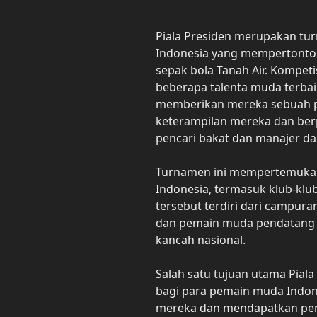
Piala Presiden merupakan tur
Indonesia yang mempertonto
sepak bola Tanah Air. Kompe
beberapa talenta muda terbaik
memberikan mereka sebuah 
keterampilan mereka dan ber
pencari bakat dan manajer dar
Turnamen ini mempertemukan 
Indonesia, termasuk klub-klub 
tersebut terdiri dari campur
dan pemain muda pendatang 
kancah nasional.
Salah satu tujuan utama Pia
bagi para pemain muda Indo
mereka dan mendapatkan pe