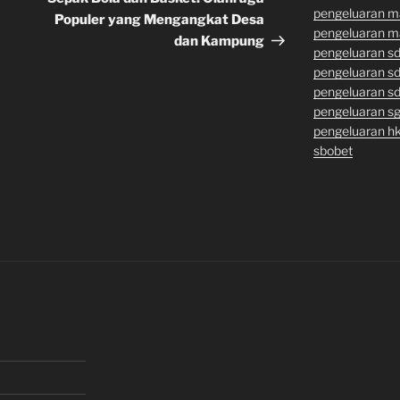
pengeluaran 
Populer yang Mengangkat Desa
pengeluaran 
dan Kampung
pengeluaran s
pengeluaran s
pengeluaran s
pengeluaran s
pengeluaran h
sbobet