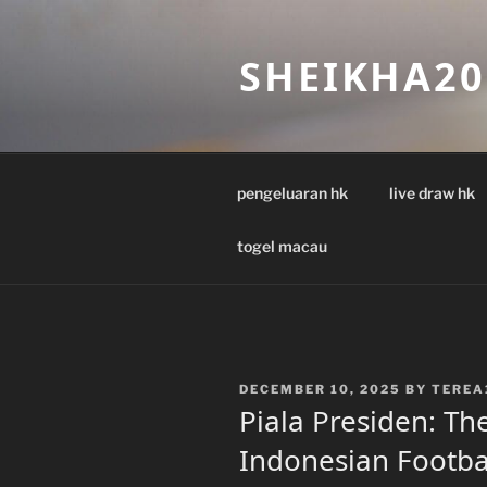
Skip
to
SHEIKHA20
content
pengeluaran hk
live draw hk
togel macau
POSTED
DECEMBER 10, 2025
BY
TEREA
ON
Piala Presiden: The
Indonesian Footba