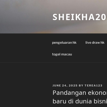
Skip
to
SHEIKHA20
content
pengeluaran hk
live draw hk
togel macau
POSTED
JUNE 24, 2025
BY
TEREA123
ON
Pandangan ekonom
baru di dunia bisn