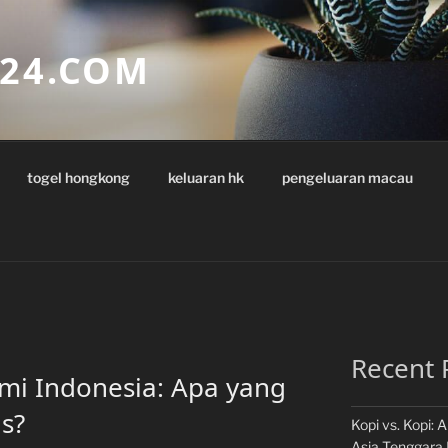
24.COM
togel hongkong
keluaran hk
pengeluaran macau
Recent 
i Indonesia: Apa yang
is?
Kopi vs. Kopi
Asia Tenggara 