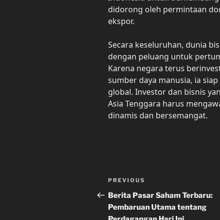
didorong oleh permintaan do
ekspor.
Secara keseluruhan, dunia bi
dengan peluang untuk pertumb
Karena negara terus berinvest
sumber daya manusia, ia sia
global. Investor dan bisnis y
Asia Tenggara harus mengawas
dinamis dan bersemangat.
Post
Previous
PREVIOUS
navigation
Post
Berita Pasar Saham Terbaru:
Pembaruan Utama tentang
Perdagangan Hari Ini