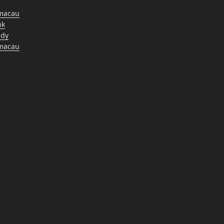
macau
hk
sdy
macau