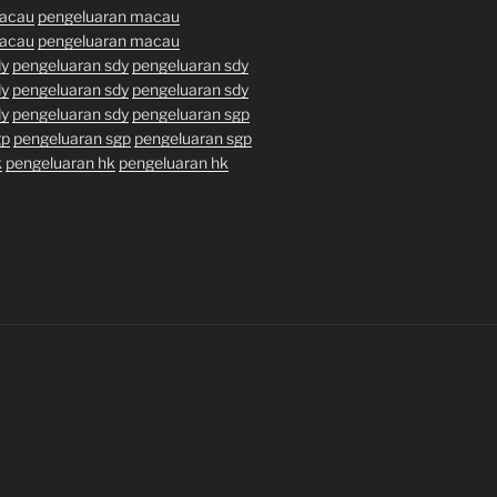
macau
pengeluaran macau
macau
pengeluaran macau
dy
pengeluaran sdy
pengeluaran sdy
dy
pengeluaran sdy
pengeluaran sdy
dy
pengeluaran sdy
pengeluaran sgp
gp
pengeluaran sgp
pengeluaran sgp
k
pengeluaran hk
pengeluaran hk