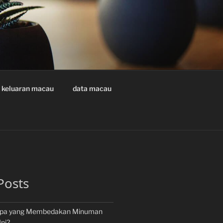
keluaran macau
data macau
Posts
: Apa yang Membedakan Minuman
Ini?