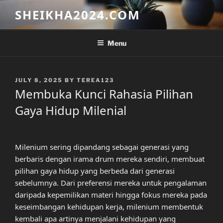
Skip
SHEIKHA2024.COM
to
content
Menu
POSTED
JULY 8, 2025
BY
TEREA123
ON
Membuka Kunci Rahasia Pilihan
Gaya Hidup Milenial
Milenium sering dipandang sebagai generasi yang
berbaris dengan irama drum mereka sendiri, membuat
pilihan gaya hidup yang berbeda dari generasi
sebelumnya. Dari preferensi mereka untuk pengalaman
daripada kepemilikan materi hingga fokus mereka pada
keseimbangan kehidupan kerja, milenium membentuk
kembali apa artinya menjalani kehidupan yang