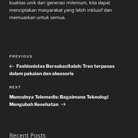
kualitas unik dari generasi milenium, kita dapat
menciptakan masyarakat yang lebih inklusif dan
memuaskan untuk semua.
Post
Previous
PREVIOUS
navigation
Post
Fashionistas Bersukacitalah: Tren terpanas
dalam pakaian dan aksesoris
Next
NEXT
Post
Munculnya Telemedis: Bagaimana Teknologi
Mengubah Kesehatan
Recent Posts