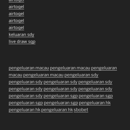
airtogel
airtogel
airtogel
airtogel
keluaran sdy
live draw sgp
pengeluaran macau
pengeluaran macau
pengeluaran
macau
pengeluaran macau
pengeluaran sdy
pengeluaran sdy
pengeluaran sdy
pengeluaran sdy
pengeluaran sdy
pengeluaran sdy
pengeluaran sdy
pengeluaran sdy
pengeluaran sgp
pengeluaran sgp
pengeluaran sgp
pengeluaran sgp
pengeluaran hk
pengeluaran hk
pengeluaran hk
sbobet