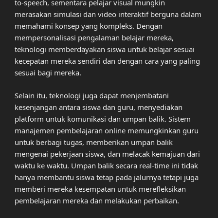
to-speech, sementara pelajar visual mungkin
merasakan simulasi dan video interaktif berguna dalam
memahami konsep yang kompleks. Dengan
mempersonalisasi pengalaman belajar mereka,
teknologi memberdayakan siswa untuk belajar sesuai
kecepatan mereka sendiri dan dengan cara yang paling
sesuai bagi mereka.
Selain itu, teknologi juga dapat menjembatani
kesenjangan antara siswa dan guru, menyediakan
platform untuk komunikasi dan umpan balik. Sistem
manajemen pembelajaran online memungkinkan guru
untuk berbagi tugas, memberikan umpan balik
mengenai pekerjaan siswa, dan melacak kemajuan dari
waktu ke waktu. Umpan balik secara real-time ini tidak
hanya membantu siswa tetap pada jalurnya tetapi juga
memberi mereka kesempatan untuk merefleksikan
pembelajaran mereka dan melakukan perbaikan.