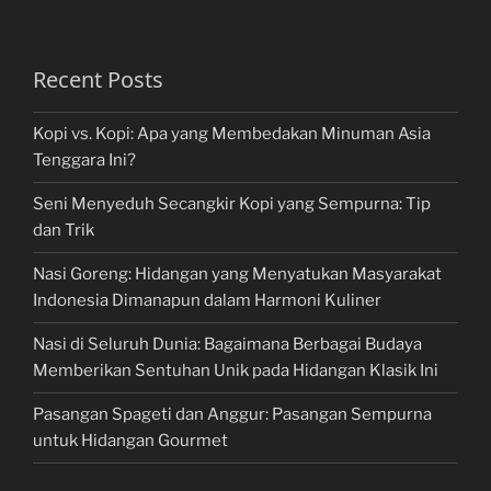
Recent Posts
Kopi vs. Kopi: Apa yang Membedakan Minuman Asia
Tenggara Ini?
Seni Menyeduh Secangkir Kopi yang Sempurna: Tip
dan Trik
Nasi Goreng: Hidangan yang Menyatukan Masyarakat
Indonesia Dimanapun dalam Harmoni Kuliner
Nasi di Seluruh Dunia: Bagaimana Berbagai Budaya
Memberikan Sentuhan Unik pada Hidangan Klasik Ini
Pasangan Spageti dan Anggur: Pasangan Sempurna
untuk Hidangan Gourmet