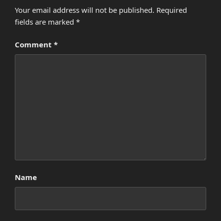
Your email address will not be published.
Required
fields are marked
*
Comment
*
Name