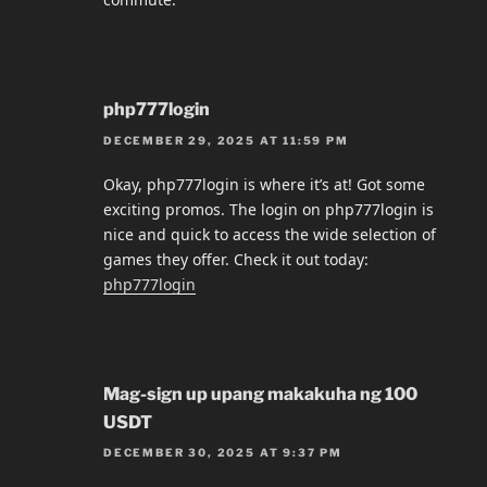
php777login
DECEMBER 29, 2025 AT 11:59 PM
Okay, php777login is where it’s at! Got some
exciting promos. The login on php777login is
nice and quick to access the wide selection of
games they offer. Check it out today:
php777login
Mag-sign up upang makakuha ng 100
USDT
DECEMBER 30, 2025 AT 9:37 PM