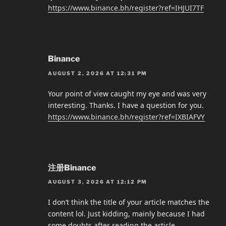
https://www.binance.bh/register?ref=IHJUI7TF
Binance
AUGUST 2, 2026 AT 12:31 PM
Your point of view caught my eye and was very
interesting. Thanks. I have a question for you.
https://www.binance.bh/register?ref=IXBIAFVY
注册Binance
AUGUST 3, 2026 AT 12:12 PM
I don’t think the title of your article matches the
content lol. Just kidding, mainly because I had
some doubts after reading the article.