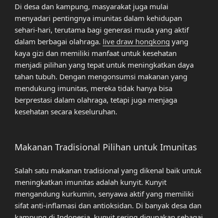
Di desa dan kampung, masyarakat juga mulai
menyadari pentingnya imunitas dalam kehidupan
sehari-hari, terutama bagi generasi muda yang aktif
dalam berbagai olahraga.
live draw hongkong
yang
kaya gizi dan memiliki manfaat untuk kesehatan
menjadi pilihan yang tepat untuk meningkatkan daya
tahan tubuh. Dengan mengonsumsi makanan yang
mendukung imunitas, mereka tidak hanya bisa
berprestasi dalam olahraga, tetapi juga menjaga
kesehatan secara keseluruhan.
Makanan Tradisional Pilihan untuk Imunitas
Salah satu makanan tradisional yang dikenal baik untuk
meningkatkan imunitas adalah kunyit. Kunyit
mengandung kurkumin, senyawa aktif yang memiliki
sifat anti-inflamasi dan antioksidan. Di banyak desa dan
kampung di Indonesia, kunyit sering digunakan sebagai