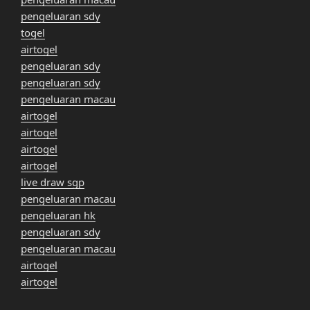
pengeluaran sdy
togel
airtogel
pengeluaran sdy
pengeluaran sdy
pengeluaran macau
airtogel
airtogel
airtogel
airtogel
live draw sgp
pengeluaran macau
pengeluaran hk
pengeluaran sdy
pengeluaran macau
airtogel
airtogel