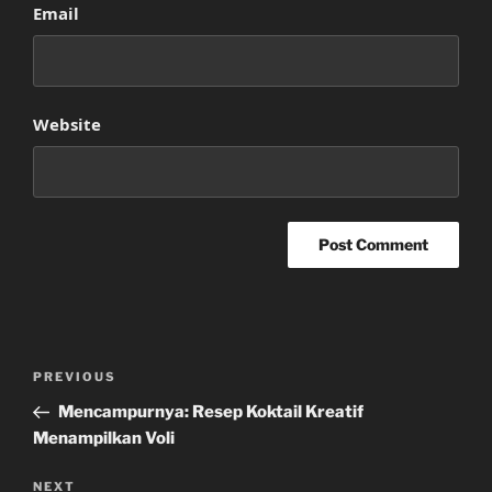
Email
Website
Post
Previous
PREVIOUS
navigation
Post
Mencampurnya: Resep Koktail Kreatif
Menampilkan Voli
Next
NEXT