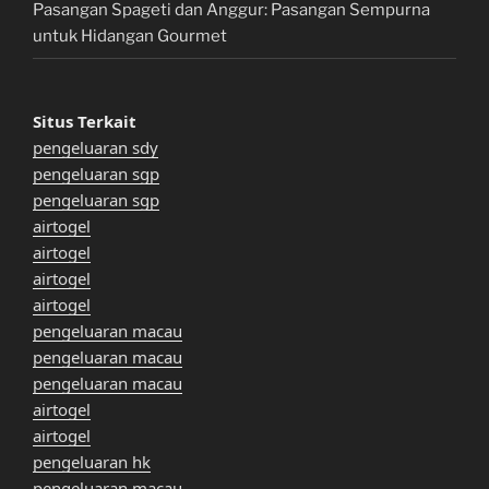
Pasangan Spageti dan Anggur: Pasangan Sempurna
untuk Hidangan Gourmet
Situs Terkait
pengeluaran sdy
pengeluaran sgp
pengeluaran sgp
airtogel
airtogel
airtogel
airtogel
pengeluaran macau
pengeluaran macau
pengeluaran macau
airtogel
airtogel
pengeluaran hk
pengeluaran macau