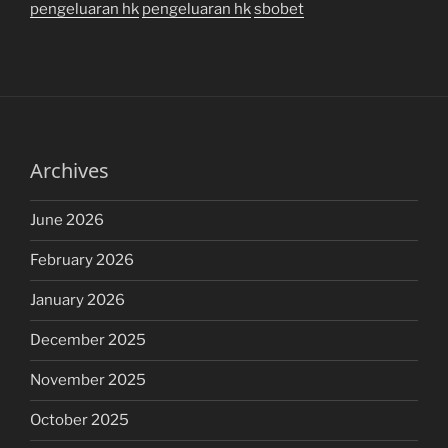
pengeluaran hk
pengeluaran hk
sbobet
Archives
June 2026
February 2026
January 2026
December 2025
November 2025
October 2025