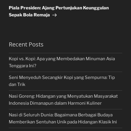
Post
Piala Presiden: Ajang Pertunjukan Keunggulan
Sepak Bola Remaja
Recent Posts
Kopi vs. Kopi: Apa yang Membedakan Minuman Asia
Tenggara Ini?
Seni Menyeduh Secangkir Kopi yang Sempurna: Tip
dan Trik
Nasi Goreng: Hidangan yang Menyatukan Masyarakat
Indonesia Dimanapun dalam Harmoni Kuliner
Nasi di Seluruh Dunia: Bagaimana Berbagai Budaya
Memberikan Sentuhan Unik pada Hidangan Klasik Ini