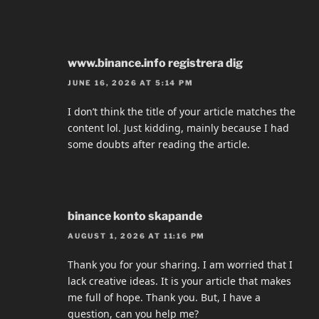
www.binance.info registrera dig
JUNE 16, 2026 AT 5:14 PM
I don’t think the title of your article matches the
content lol. Just kidding, mainly because I had
some doubts after reading the article.
binance konto skapande
AUGUST 1, 2026 AT 11:16 PM
Thank you for your sharing. I am worried that I
lack creative ideas. It is your article that makes
me full of hope. Thank you. But, I have a
question, can you help me?