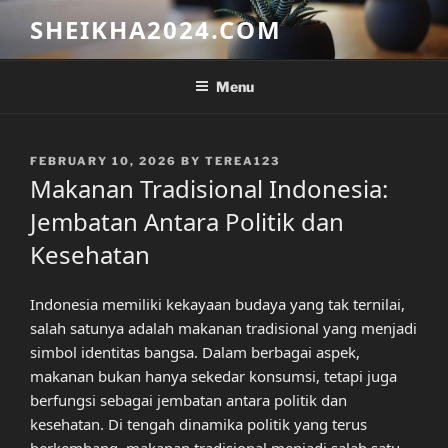
Skip
SHEIKHA2024.COM
to
content
Menu
POSTED
FEBRUARY 10, 2026
BY
TEREA123
ON
Makanan Tradisional Indonesia:
Jembatan Antara Politik dan
Kesehatan
Indonesia memiliki kekayaan budaya yang tak ternilai,
salah satunya adalah makanan tradisional yang menjadi
simbol identitas bangsa. Dalam berbagai aspek,
makanan bukan hanya sekedar konsumsi, tetapi juga
berfungsi sebagai jembatan antara politik dan
kesehatan. Di tengah dinamika politik yang terus