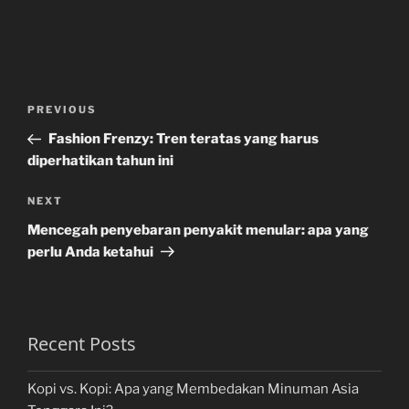
Post
Previous
PREVIOUS
navigation
Post
Fashion Frenzy: Tren teratas yang harus
diperhatikan tahun ini
Next
NEXT
Post
Mencegah penyebaran penyakit menular: apa yang
perlu Anda ketahui
Recent Posts
Kopi vs. Kopi: Apa yang Membedakan Minuman Asia