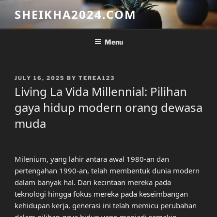
Skip
SHEIKHA2024.COM
to
content
Menu
POSTED
JULY 16, 2025
BY
TEREA123
ON
Living La Vida Millennial: Pilihan
gaya hidup modern orang dewasa
muda
Milenium, yang lahir antara awal 1980-an dan
pertengahan 1990-an, telah membentuk dunia modern
dalam banyak hal. Dari kecintaan mereka pada
teknologi hingga fokus mereka pada keseimbangan
kehidupan kerja, generasi ini telah memicu perubahan