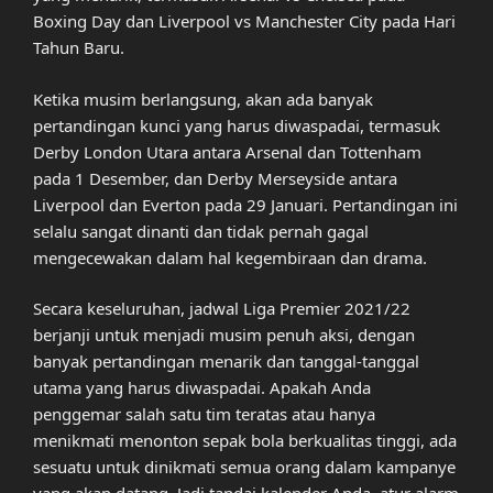
Boxing Day dan Liverpool vs Manchester City pada Hari
Tahun Baru.
Ketika musim berlangsung, akan ada banyak
pertandingan kunci yang harus diwaspadai, termasuk
Derby London Utara antara Arsenal dan Tottenham
pada 1 Desember, dan Derby Merseyside antara
Liverpool dan Everton pada 29 Januari. Pertandingan ini
selalu sangat dinanti dan tidak pernah gagal
mengecewakan dalam hal kegembiraan dan drama.
Secara keseluruhan, jadwal Liga Premier 2021/22
berjanji untuk menjadi musim penuh aksi, dengan
banyak pertandingan menarik dan tanggal-tanggal
utama yang harus diwaspadai. Apakah Anda
penggemar salah satu tim teratas atau hanya
menikmati menonton sepak bola berkualitas tinggi, ada
sesuatu untuk dinikmati semua orang dalam kampanye