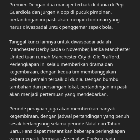
Premier. Dengan dua manajer terbaik di dunia di Pep
Guardiola dan Jurgen Klopp di pucuk pimpinan,
pertandingan ini pasti akan menjadi tontonan yang
harus diwaspadai untuk penggemar sepak bola.
Tanggal kunci lainnya untuk diwaspadai adalah
Manchester Derby pada 6 November, ketika Manchester
United tuan rumah Manchester City di Old Trafford.
Perlengkapan ini selalu memberikan drama dan
kegembiraan, dengan kedua tim membanggakan
beberapa pemain terbaik di dunia. Dengan bumbu
tambahan dari persaingan lokal, pertandingan ini pasti
akan menjadi pertemuan yang mendebarkan.
Periode perayaan juga akan memberikan banyak
kegembiraan, dengan jadwal pertandingan yang penuh
sesak berlangsung selama periode Natal dan Tahun
Baru. Fans dapat menantikan beberapa perlengkapan
yang menarik, termasuk Arsenal vs Chelsea pada