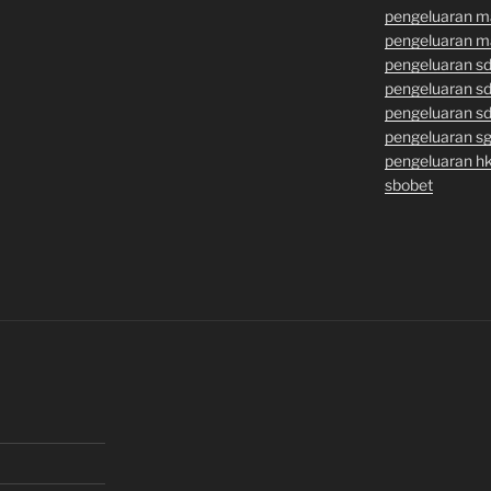
pengeluaran 
pengeluaran 
pengeluaran s
pengeluaran s
pengeluaran s
pengeluaran s
pengeluaran h
sbobet