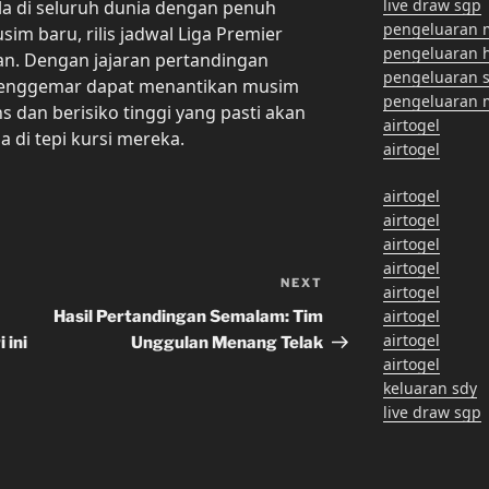
live draw sgp
a di seluruh dunia dengan penuh
pengeluaran 
 baru, rilis jadwal Liga Premier
pengeluaran 
. Dengan jajaran pertandingan
pengeluaran 
penggemar dapat menantikan musim
pengeluaran 
ns dan berisiko tinggi yang pasti akan
airtogel
di tepi kursi mereka.
airtogel
airtogel
airtogel
airtogel
airtogel
NEXT
Next
airtogel
Post
airtogel
Hasil Pertandingan Semalam: Tim
airtogel
 ini
Unggulan Menang Telak
airtogel
keluaran sdy
live draw sgp