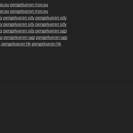
macau
pengeluaran macau
macau
pengeluaran macau
dy
pengeluaran sdy
pengeluaran sdy
dy
pengeluaran sdy
pengeluaran sdy
dy
pengeluaran sdy
pengeluaran sgp
gp
pengeluaran sgp
pengeluaran sgp
k
pengeluaran hk
pengeluaran hk