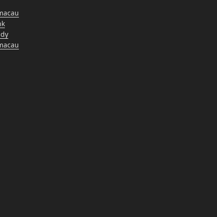
macau
hk
sdy
macau