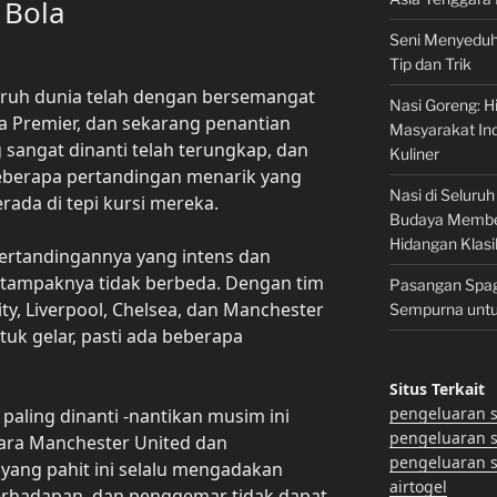
 Bola
Seni Menyeduh
Tip dan Trik
uruh dunia telah dengan bersemangat
Nasi Goreng: 
iga Premier, dan sekarang penantian
Masyarakat In
g sangat dinanti telah terungkap, dan
Kuliner
eberapa pertandingan menarik yang
Nasi di Seluru
da di tepi kursi mereka.
Budaya Member
Hidangan Klasik
pertandingannya yang intens dan
ni tampaknya tidak berbeda. Dengan tim
Pasangan Spag
ity, Liverpool, Chelsea, dan Manchester
Sempurna untu
uk gelar, pasti ada beberapa
Situs Terkait
pengeluaran 
paling dinanti -nantikan musim ini
pengeluaran 
ara Manchester United dan
pengeluaran 
 yang pahit ini selalu mengadakan
airtogel
erhadapan, dan penggemar tidak dapat