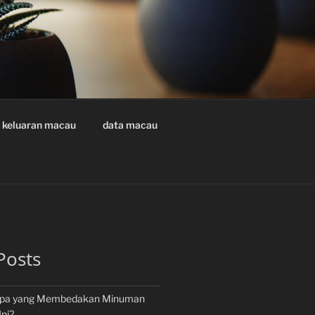
keluaran macau
data macau
Posts
: Apa yang Membedakan Minuman
Ini?