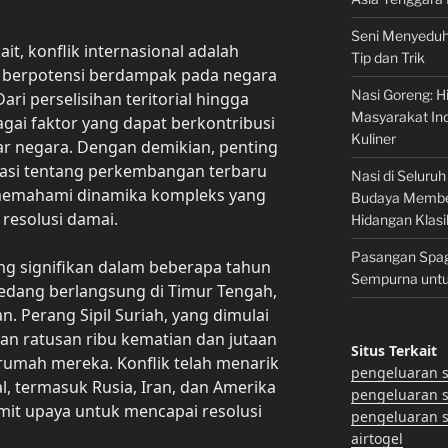
Seni Menyeduh
ait, konflik internasional adalah
Tip dan Trik
g berpotensi berdampak pada negara
Nasi Goreng: 
ari perselisihan teritorial hingga
Masyarakat In
ai faktor yang dapat berkontribusi
Kuliner
ar negara. Dengan demikian, penting
asi tentang perkembangan terbaru
Nasi di Seluru
 memahami dinamika kompleks yang
Budaya Member
resolusi damai.
Hidangan Klasik
Pasangan Spag
ing signifikan dalam beberapa tahun
Sempurna untu
 sedang berlangsung di Timur Tengah,
. Perang Sipil Suriah, yang dimulai
an ratusan ribu kematian dan jutaan
Situs Terkait
rumah mereka. Konflik telah menarik
pengeluaran 
al, termasuk Rusia, Iran, dan Amerika
pengeluaran 
umit upaya untuk mencapai resolusi
pengeluaran 
airtogel