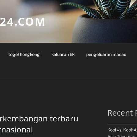
24.COM
togel hongkong
keluaran hk
pengeluaran macau
Recent 
Perkembangan terbaru
rnasional
Kopi vs. Kopi
Asia Tenggara 