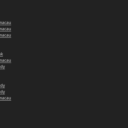
macau
macau
macau
hk
macau
sdy
sdy
sdy
macau