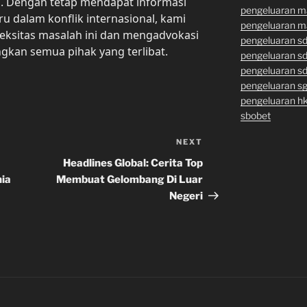
a. Dengan tetap mendapat informasi
pengeluaran 
 dalam konflik internasional, kami
pengeluaran 
ksitas masalah ini dan mengadvokasi
pengeluaran s
gkan semua pihak yang terlibat.
pengeluaran s
pengeluaran s
pengeluaran s
pengeluaran h
sbobet
NEXT
Next
Post
Headlines Global: Cerita Top
nia
Membuat Gelombang Di Luar
Negeri