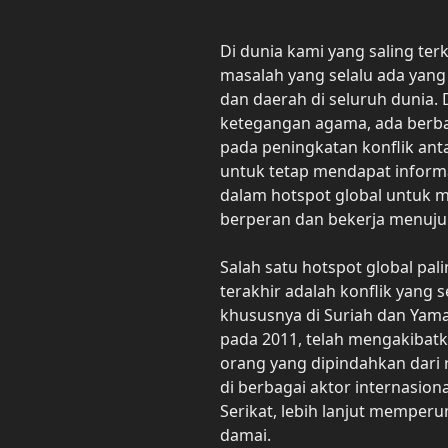
Di dunia kami yang saling terk
masalah yang selalu ada yan
dan daerah di seluruh dunia. D
ketegangan agama, ada berbag
pada peningkatan konflik ant
untuk tetap mendapat inform
dalam hotspot global untuk
berperan dan bekerja menuju 
Salah satu hotspot global pal
terakhir adalah konflik yang
khususnya di Suriah dan Yaman
pada 2011, telah mengakibatk
orang yang dipindahkan dari 
di berbagai aktor internasion
Serikat, lebih lanjut memper
damai.