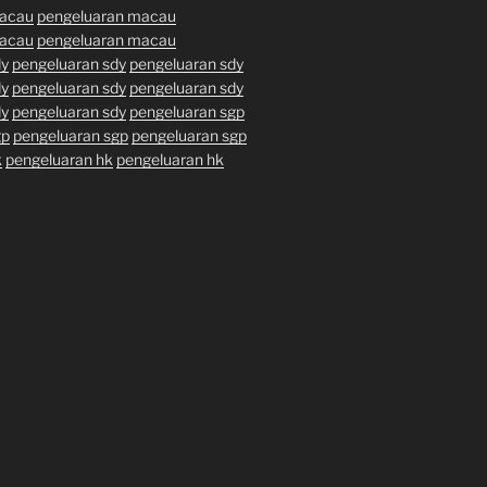
macau
pengeluaran macau
macau
pengeluaran macau
dy
pengeluaran sdy
pengeluaran sdy
dy
pengeluaran sdy
pengeluaran sdy
dy
pengeluaran sdy
pengeluaran sgp
gp
pengeluaran sgp
pengeluaran sgp
k
pengeluaran hk
pengeluaran hk