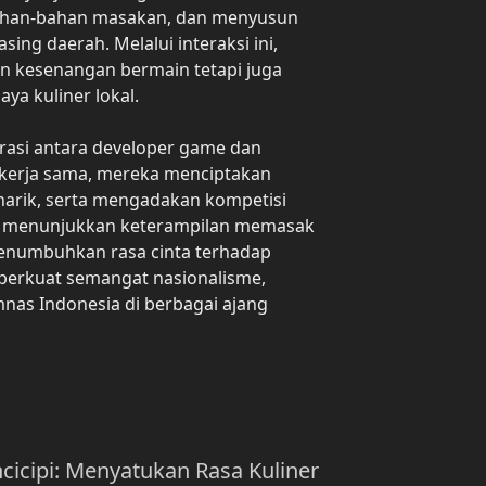
ahan-bahan masakan, dan menyusun
ing daerah. Melalui interaksi ini,
n kesenangan bermain tetapi juga
aya kuliner lokal.
rasi antara developer game dan
ekerja sama, mereka menciptakan
narik, serta mengadakan kompetisi
k menunjukkan keterampilan memasak
menumbuhkan rasa cinta terhadap
mperkuat semangat nasionalisme,
nas Indonesia di berbagai ajang
cicipi: Menyatukan Rasa Kuliner