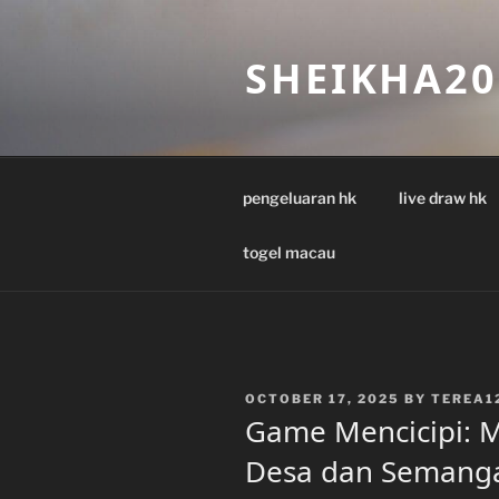
Skip
to
SHEIKHA20
content
pengeluaran hk
live draw hk
togel macau
POSTED
OCTOBER 17, 2025
BY
TEREA1
ON
Game Mencicipi: M
Desa dan Semanga