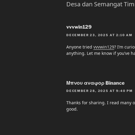
Desa dan Semangat Tim
vvvwin129
DECEMBER 23, 2025 AT 2:10 AM
Anyone tried
vvvwin129
? I’m curio
anything. Let me know if you’ve 
Μπνου αναφορ Binance
DECEMBER 28, 2025 AT 9:40 PM
Thanks for sharing. I read many of
good.