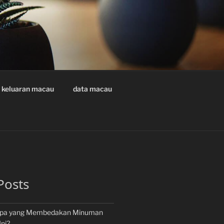
keluaran macau
data macau
Posts
: Apa yang Membedakan Minuman
Ini?