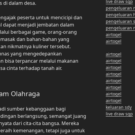
live draw sgp
 di dalam desa.
pengeluaran 
pengeluaran 
gajak peserta untuk mencicipi dan
pengeluaran 
l dapat menjadi jembatan dalam
pengeluaran 
elalui berbagai game, orang-orang
airtogel
memasak dan bahan-bahan yang
airtogel
an nikmatnya kuliner tersebut.
timnas yang mengedepankan
airtogel
 bisa terpancar melalui makanan
airtogel
airtogel
a cinta terhadap tanah air.
airtogel
airtogel
airtogel
am Olahraga
airtogel
airtogel
keluaran sdy
jadi sumber kebanggaan bagi
live draw sgp
andingan berlangsung, semangat juang
yata dari cita-cita bangsa. Mereka
eraih kemenangan, tetapi juga untuk