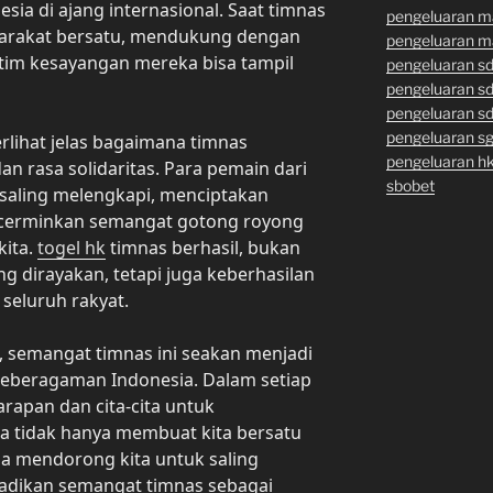
ia di ajang internasional. Saat timnas
pengeluaran 
syarakat bersatu, mendukung dengan
pengeluaran 
tim kesayangan mereka bisa tampil
pengeluaran s
pengeluaran s
pengeluaran s
pengeluaran s
rlihat jelas bagaimana timnas
pengeluaran h
 rasa solidaritas. Para pemain dari
sbobet
 saling melengkapi, menciptakan
encerminkan semangat gotong royong
kita.
togel hk
timnas berhasil, bukan
g dirayakan, tetapi juga keberhasilan
seluruh rakyat.
, semangat timnas ini seakan menjadi
keberagaman Indonesia. Dalam setiap
arapan dan cita-cita untuk
 tidak hanya membuat kita bersatu
ga mendorong kita untuk saling
adikan semangat timnas sebagai