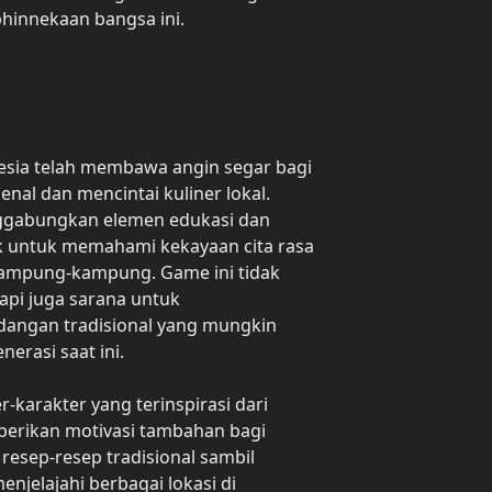
bhinnekaan bangsa ini.
nesia telah membawa angin segar bagi
al dan mencintai kuliner lokal.
ggabungkan elemen edukasi dan
ak untuk memahami kekayaan cita rasa
 kampung-kampung. Game ini tidak
api juga sarana untuk
angan tradisional yang mungkin
erasi saat ini.
karakter yang terinspirasi dari
berikan motivasi tambahan bagi
resep-resep tradisional sambil
njelajahi berbagai lokasi di