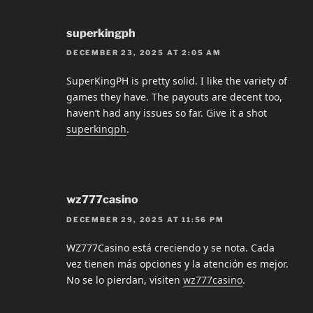
superkingph
DECEMBER 23, 2025 AT 2:05 AM
SuperKingPH is pretty solid. I like the variety of
games they have. The payouts are decent too,
haven’t had any issues so far. Give it a shot
superkingph
.
wz777casino
DECEMBER 29, 2025 AT 11:56 PM
WZ777Casino está creciendo y se nota. Cada
vez tienen más opciones y la atención es mejor.
No se lo pierdan, visiten
wz777casino
.