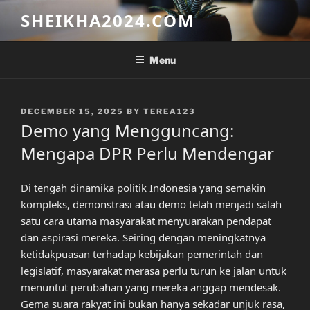
Skip
SHEIKHA2024.COM
to
content
Menu
POSTED
DECEMBER 15, 2025
BY
TEREA123
ON
Demo yang Mengguncang:
Mengapa DPR Perlu Mendengar
Di tengah dinamika politik Indonesia yang semakin
kompleks, demonstrasi atau demo telah menjadi salah
satu cara utama masyarakat menyuarakan pendapat
dan aspirasi mereka. Seiring dengan meningkatnya
ketidakpuasan terhadap kebijakan pemerintah dan
legislatif, masyarakat merasa perlu turun ke jalan untuk
menuntut perubahan yang mereka anggap mendesak.
Gema suara rakyat ini bukan hanya sekadar unjuk rasa,