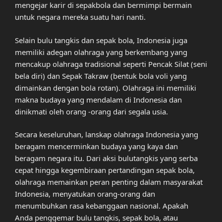
mengejar karir di sepakbola dan bermimpi bermain
untuk negara mereka suatu hari nanti.
Selain bulu tangkis dan sepak bola, Indonesia juga
memiliki adegan olahraga yang berkembang yang
mencakup olahraga tradisional seperti Pencak Silat (seni
bela diri) dan Sepak Takraw (bentuk bola voli yang
dimainkan dengan bola rotan). Olahraga ini memiliki
makna budaya yang mendalam di Indonesia dan
dinikmati oleh orang -orang dari segala usia.
Secara keseluruhan, lanskap olahraga Indonesia yang
beragam mencerminkan budaya yang kaya dan
beragam negara itu. Dari aksi bulutangkis yang serba
cepat hingga kegembiraan pertandingan sepak bola,
olahraga memainkan peran penting dalam masyarakat
Indonesia, menyatukan orang-orang dan
menumbuhkan rasa kebanggaan nasional. Apakah
Anda penggemar bulu tangkis, sepak bola, atau