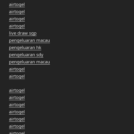
airtogel
airtogel
airtogel
airtogel
live draw sgp
pengeluaran macau
pengeluaran hk
pengeluaran sdy
pengeluaran macau
airtogel
airtogel
airtogel
airtogel
airtogel
airtogel
airtogel
airtogel
airtogel