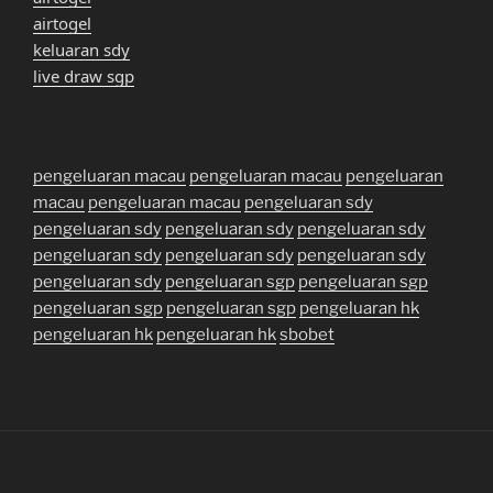
airtogel
keluaran sdy
live draw sgp
pengeluaran macau
pengeluaran macau
pengeluaran
macau
pengeluaran macau
pengeluaran sdy
pengeluaran sdy
pengeluaran sdy
pengeluaran sdy
pengeluaran sdy
pengeluaran sdy
pengeluaran sdy
pengeluaran sdy
pengeluaran sgp
pengeluaran sgp
pengeluaran sgp
pengeluaran sgp
pengeluaran hk
pengeluaran hk
pengeluaran hk
sbobet