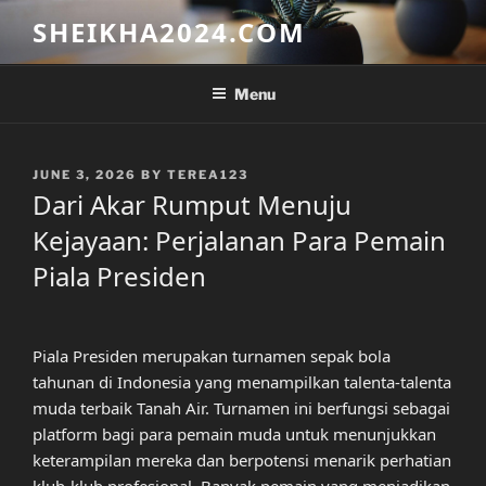
Skip
SHEIKHA2024.COM
to
content
Menu
POSTED
JUNE 3, 2026
BY
TEREA123
ON
Dari Akar Rumput Menuju
Kejayaan: Perjalanan Para Pemain
Piala Presiden
Piala Presiden merupakan turnamen sepak bola
tahunan di Indonesia yang menampilkan talenta-talenta
muda terbaik Tanah Air. Turnamen ini berfungsi sebagai
platform bagi para pemain muda untuk menunjukkan
keterampilan mereka dan berpotensi menarik perhatian