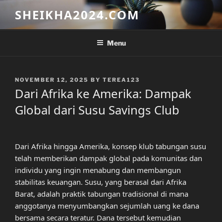
Skip
SHEIKHA2024.COM
to
content
Menu
POSTED
NOVEMBER 12, 2025
BY
TEREA123
ON
Dari Afrika ke Amerika: Dampak
Global dari Susu Savings Club
Dari Afrika hingga Amerika, konsep klub tabungan susu
telah memberikan dampak global pada komunitas dan
individu yang ingin menabung dan membangun
stabilitas keuangan. Susu, yang berasal dari Afrika
Barat, adalah praktik tabungan tradisional di mana
anggotanya menyumbangkan sejumlah uang ke dana
bersama secara teratur. Dana tersebut kemudian