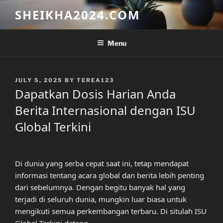
Skip
SHEIKHA2024.COM
to
content
Menu
POSTED
JULY 5, 2025
BY
TEREA123
ON
Dapatkan Dosis Harian Anda
Berita Internasional dengan ISU
Global Terkini
Di dunia yang serba cepat saat ini, tetap mendapat
informasi tentang acara global dan berita lebih penting
dari sebelumnya. Dengan begitu banyak hal yang
terjadi di seluruh dunia, mungkin luar biasa untuk
mengikuti semua perkembangan terbaru. Di situlah ISU