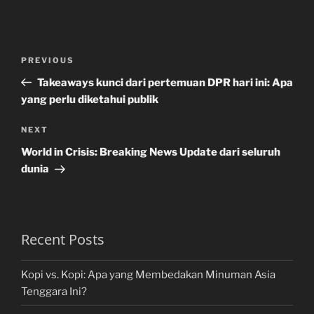
Post
Previous
PREVIOUS
navigation
Post
Takeaways kunci dari pertemuan DPR hari ini: Apa
yang perlu diketahui publik
Next
NEXT
Post
World in Crisis: Breaking News Update dari seluruh
dunia
Recent Posts
Kopi vs. Kopi: Apa yang Membedakan Minuman Asia
Tenggara Ini?