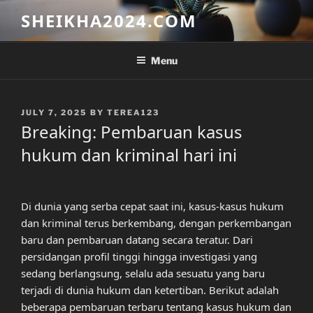
Skip
SHEIKHA2024.COM
to
content
Menu
POSTED
JULY 7, 2025
BY
TEREA123
ON
Breaking: Pembaruan kasus
hukum dan kriminal hari ini
Di dunia yang serba cepat saat ini, kasus-kasus hukum
dan kriminal terus berkembang, dengan perkembangan
baru dan pembaruan datang secara teratur. Dari
persidangan profil tinggi hingga investigasi yang
sedang berlangsung, selalu ada sesuatu yang baru
terjadi di dunia hukum dan ketertiban. Berikut adalah
beberapa pembaruan terbaru tentang kasus hukum dan