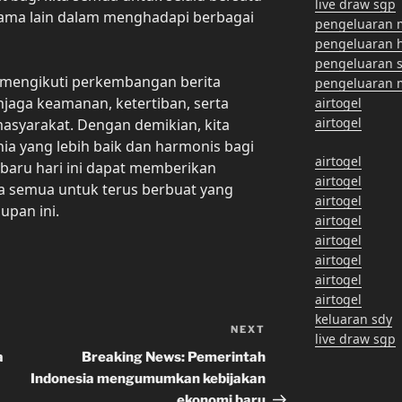
live draw sgp
ama lain dalam menghadapi berbagai
pengeluaran 
pengeluaran 
pengeluaran 
lu mengikuti perkembangan berita
pengeluaran 
enjaga keamanan, ketertiban, serta
airtogel
airtogel
asyarakat. Dengan demikian, kita
a yang lebih baik dan harmonis bagi
airtogel
rbaru hari ini dapat memberikan
airtogel
ita semua untuk terus berbuat yang
airtogel
upan ini.
airtogel
airtogel
airtogel
airtogel
airtogel
keluaran sdy
NEXT
Next
live draw sgp
Post
a
Breaking News: Pemerintah
Indonesia mengumumkan kebijakan
ekonomi baru