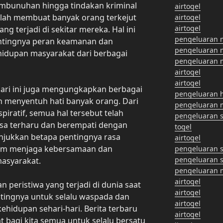
pembunuhan hingga tindakan kriminal
airtogel
telah membuat banyak orang terkejut
airtogel
airtogel
g terjadi di sekitar mereka. Hal ini
pengeluaran 
ntingnya peran keamanan dan
pengeluaran 
hidupan masyarakat dari berbagai
pengeluaran 
airtogel
airtogel
 hari ini juga mengungkapkan berbagai
pengeluaran 
n menyentuh hati banyak orang. Dari
pengeluaran 
piratif, semua hal tersebut telah
pengeluaran 
a terharu dan berempati dengan
togel
unjukkan betapa pentingnya rasa
airtogel
am menjaga kebersamaan dan
pengeluaran 
pengeluaran 
masyarakat.
pengeluaran 
airtogel
 peristiwa yang terjadi di dunia saat
airtogel
entingnya untuk selalu waspada dan
airtogel
kehidupan sehari-hari. Berita terbaru
airtogel
at bagi kita semua untuk selalu bersatu