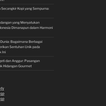
 Secangkir Kopi yang Sempurna:
Hidangan yang Menyatukan
donesia Dimanapun dalam Harmoni
h Dunia: Bagaimana Berbagai
ikan Sentuhan Unik pada
 Ini
eti dan Anggur: Pasangan
k Hidangan Gourmet
sdy
sgp
sgp