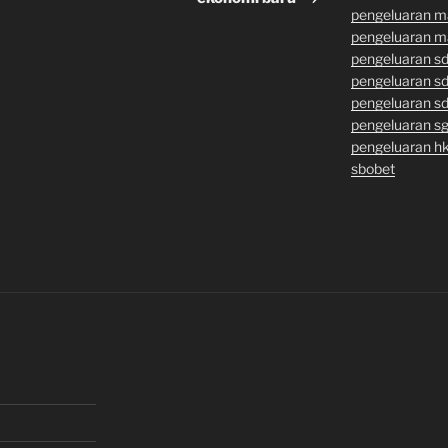
pengeluaran 
pengeluaran 
pengeluaran s
pengeluaran s
pengeluaran s
pengeluaran s
pengeluaran h
sbobet