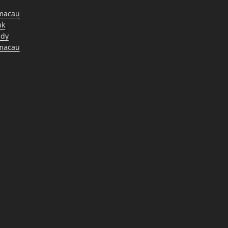
macau
hk
sdy
macau