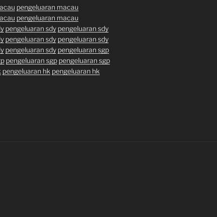
macau
pengeluaran macau
macau
pengeluaran macau
dy
pengeluaran sdy
pengeluaran sdy
dy
pengeluaran sdy
pengeluaran sdy
dy
pengeluaran sdy
pengeluaran sgp
gp
pengeluaran sgp
pengeluaran sgp
k
pengeluaran hk
pengeluaran hk