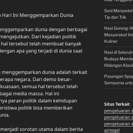
Seni Menyeduh
ru Hari Ini Menggemparkan Dunia
Tip dan Trik
Nasi Goreng: 
h menggemparkan dunia dengan berbagai
Masyarakat In
mengejutkan. Dari kejadian politik
Kuliner
a hal tersebut telah membuat banyak
engan apa yang terjadi di dunia saat
Nasi di Seluru
Budaya Member
Hidangan Klasik
ng menggemparkan dunia adalah terkait
Pasangan Spag
berapa negara. Dari demo besar-
Sempurna untu
kuasaan, semua hal tersebut telah
bagai media massa. Hal ini
ya peran politik dalam kehidupan
Situs Terkait
istiwa politik bisa memberikan
pengeluaran 
nia.
pengeluaran 
pengeluaran 
ga menjadi sorotan utama dalam berita
airtogel