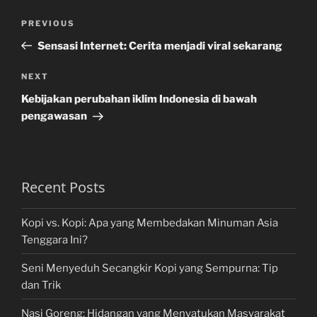
Post
Previous
PREVIOUS
navigation
Post
Sensasi Internet: Cerita menjadi viral sekarang
Next
NEXT
Post
Kebijakan perubahan iklim Indonesia di bawah
pengawasan
Recent Posts
Kopi vs. Kopi: Apa yang Membedakan Minuman Asia
Tenggara Ini?
Seni Menyeduh Secangkir Kopi yang Sempurna: Tip
dan Trik
Nasi Goreng: Hidangan yang Menyatukan Masyarakat