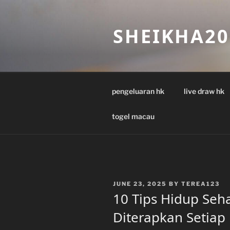
Skip
to
SHEIKHA20
content
pengeluaran hk
live draw hk
togel macau
POSTED
JUNE 23, 2025
BY
TEREA123
ON
10 Tips Hidup Se
Diterapkan Setiap 