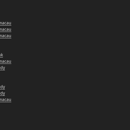
macau
macau
macau
hk
macau
sdy
sdy
sdy
macau