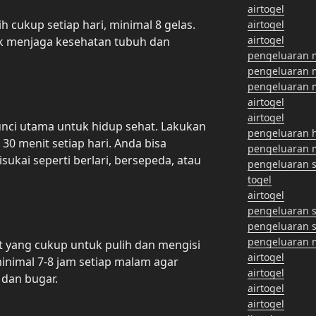
airtogel
h cukup setiap hari, minimal 8 gelas.
airtogel
airtogel
uk menjaga kesehatan tubuh dan
pengeluaran 
pengeluaran 
pengeluaran 
airtogel
airtogel
unci utama untuk hidup sehat. Lakukan
pengeluaran 
 30 menit setiap hari. Anda bisa
pengeluaran 
sukai seperti berlari, bersepeda, atau
pengeluaran 
togel
airtogel
pengeluaran 
pengeluaran 
pengeluaran 
 yang cukup untuk pulih dan mengisi
airtogel
minimal 7-8 jam setiap malam agar
airtogel
 dan bugar.
airtogel
airtogel