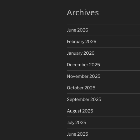
Archives
June 2026
February 2026
January 2026
December 2025
November 2025
October 2025
September 2025
August 2025
July 2025
June 2025