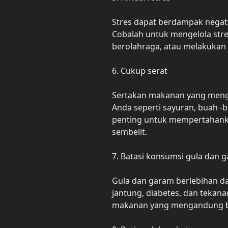
Stres dapat berdampak negati
Cobalah untuk mengelola stre
berolahraga, atau melakukan
6. Cukup serat
Sertakan makanan yang meng
Anda seperti sayuran, buah -bu
penting untuk mempertahan
sembelit.
7. Batasi konsumsi gula dan 
Gula dan garam berlebihan da
jantung, diabetes, dan tekana
makanan yang mengandung b