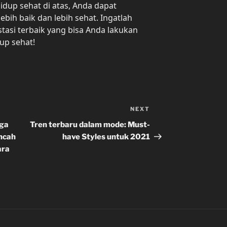
dup sehat di atas, Anda dapat
bih baik dan lebih sehat. Ingatlah
tasi terbaik yang bisa Anda lakukan
dup sehat!
NEXT
Next
Post
aga
Tren terbaru dalam mode: Must-
ncah
have Styles untuk 2021
ara