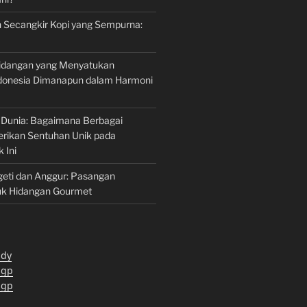
 Secangkir Kopi yang Sempurna:
Hidangan yang Menyatukan
donesia Dimanapun dalam Harmoni
h Dunia: Bagaimana Berbagai
ikan Sentuhan Unik pada
 Ini
eti dan Anggur: Pasangan
k Hidangan Gourmet
sdy
sgp
sgp