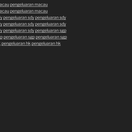
macau
pengeluaran macau
macau
pengeluaran macau
dy
pengeluaran sdy
pengeluaran sdy
dy
pengeluaran sdy
pengeluaran sdy
dy
pengeluaran sdy
pengeluaran sgp
gp
pengeluaran sgp
pengeluaran sgp
k
pengeluaran hk
pengeluaran hk