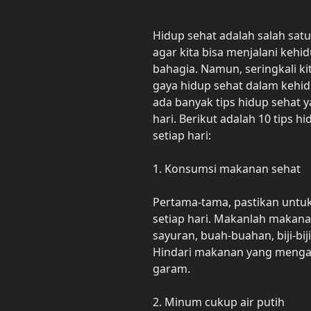
Hidup sehat adalah salah satu
agar kita bisa menjalani kehi
bahagia. Namun, seringkali k
gaya hidup sehat dalam kehid
ada banyak tips hidup sehat 
hari. Berikut adalah 10 tips 
setiap hari:
1. Konsumsi makanan sehat
Pertama-tama, pastikan untu
setiap hari. Makanlah makanan
sayuran, buah-buahan, biji-bij
Hindari makanan yang mengan
garam.
2. Minum cukup air putih