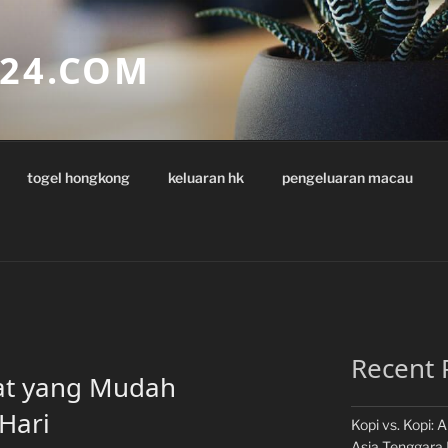
24.COM
togel hongkong
keluaran hk
pengeluaran macau
Recent 
hat yang Mudah
Hari
Kopi vs. Kopi
Asia Tenggara 