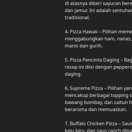
di atasnya diberi sayuran ber
dan jamur. Ini adalah sentuha
tradisional.
4. Pizza Hawaii – Pilihan me
menggabungkan ham, nanas, d
manis dan gurih.
5. Pizza Pencinta Daging – Ba
resep ini diisi dengan pepper
daging.
6. Supreme Pizza – Pilihan ya
mencakup berbagai topping se
bawang bombay, dan zaitun h
beraroma dan memuaskan.
7. Buffalo Chicken Pizza – Sa
keju biru, dan saus ranch di