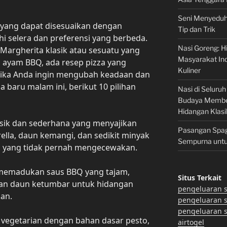
Seni Menyeduh
t yang dapat disesuaikan dengan
Tip dan Trik
 selera dan preferensi yang berbeda.
Nasi Goreng: 
 Margherita klasik atau sesuatu yang
Masyarakat In
a ayam BBQ, ada resep pizza yang
Kuliner
 Jika Anda ingin mengubah keadaan dan
 baru malam ini, berikut 10 pilihan
Nasi di Seluru
Budaya Member
Hidangan Klasik
lasik dan sederhana yang menyajikan
Pasangan Spag
ella, daun kemangi, dan sedikit minyak
Sempurna untu
adi yang tidak pernah mengecewakan.
i memadukan saus BBQ yang tajam,
Situs Terkait
dan daun ketumbar untuk hidangan
pengeluaran 
an.
pengeluaran 
pengeluaran 
an vegetarian dengan bahan dasar pesto,
airtogel