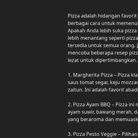
Pizza adalah hidangan favori
berbagai cara untuk memenuhi
Apakah Anda lebih suka pizza
lebih menantang seperti pizz
tersedia untuk semua orang.
mencoba beberapa resep pizza
lezat untuk dipertimbangkan.
1. Margherita Pizza – Pizza k
saus tomat segar, keju mozzar
zaitun. Ini adalah favorit ab
2. Pizza Ayam BBQ – Pizza in
ayam suwir, bawang merah, 
yang beraroma dan memuask
3. Pizza Pesto Veggie – Pilih