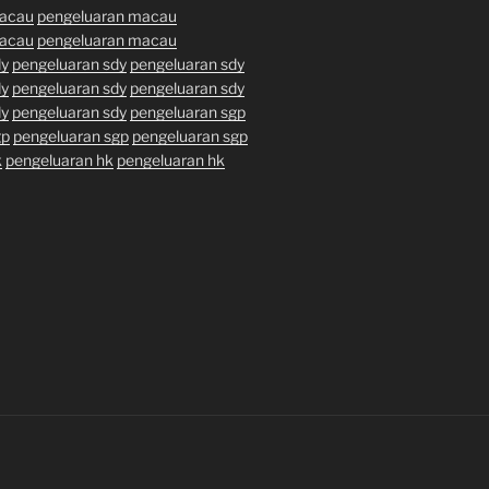
macau
pengeluaran macau
macau
pengeluaran macau
dy
pengeluaran sdy
pengeluaran sdy
dy
pengeluaran sdy
pengeluaran sdy
dy
pengeluaran sdy
pengeluaran sgp
gp
pengeluaran sgp
pengeluaran sgp
k
pengeluaran hk
pengeluaran hk